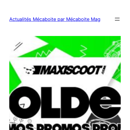
Aller
au
Actualités Mécaboite par Mécaboite Mag
contenu