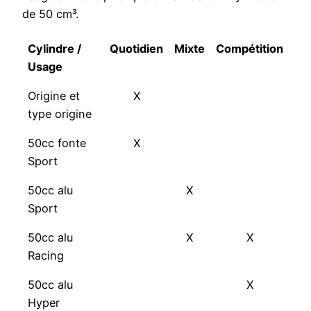
de 50 cm³.
Cylindre
/
Quotidien
Mixte
Compétition
Usage
Origine et
X
type origine
50cc fonte
X
Sport
50cc alu
X
Sport
50cc alu
X
X
Racing
50cc alu
X
Hyper